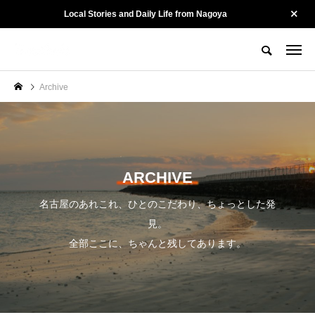
Local Stories and Daily Life from Nagoya
名古屋の街を、そっと記録する。
Tewatashiとは？
Tewatashiのヒト
お問い合わせ
Archive
CATEGORY
カテゴリー
Culture
Kotonoha
ARCHIVE
名古屋のあれこれ、ひとのこだわり、ちょっとした発
見。
全部ここに、ちゃんと残してあります。
陽龍 ー 名古屋・黒川
山勝染工・中村剛大さ
で54年。街に愛され
ん ー 守るために、変