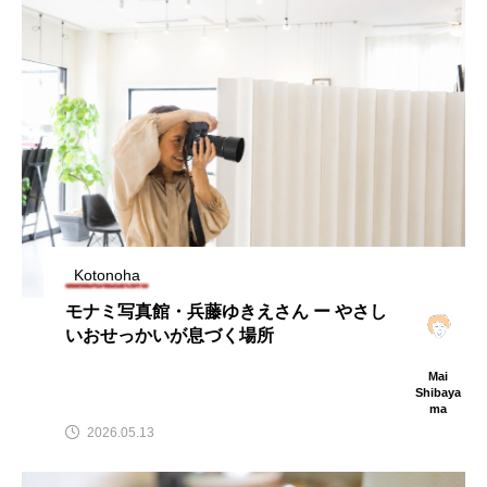
熱田区
球場
瑞穂区
笠寺
純喫茶
緑区
西区
資料館
金山
銭湯
駄菓子屋
Kotonoha
モナミ写真館・兵藤ゆきえさん ー やさし
いおせっかいが息づく場所
Mai
Shibaya
ma
2026.05.13