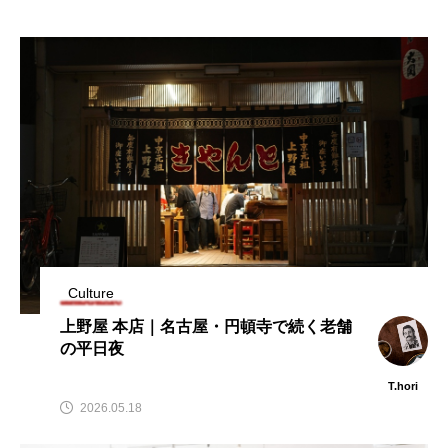
たラーメン店が暖簾を
わり続ける。
下ろす
T.hori
Natsuk
2026.07.29
2026.07.30
TAG LIST
タグ一覧
うどん
ここにあったもの
インタビュー
ギャラリー
ラーメン
中区
中川区
今池
偏愛
公園
公設市場
Culture
北区
千種区
南区
名古屋めし
上野屋 本店｜名古屋・円頓寺で続く老舗
の平日夜
名東区
商店街
天白区
寺
T.hori
2026.05.18
居酒屋
昭和区
東区
焼き鳥