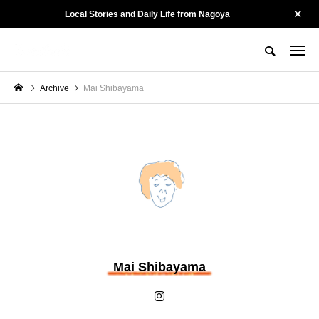
Local Stories and Daily Life from Nagoya
名古屋の街を、そっと記録する。
Tewatashiとは？
Tewatashiのヒト
お問い合わせ
Archive
Mai Shibayama
CATEGORY
カテゴリー
Culture
Kotonoha
Mai Shibayama
陽龍 ー 名古屋・黒川
山勝染工・中村剛大さ
で54年。街に愛され
ん ー 守るために、変