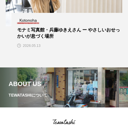
熱田区
球場
瑞穂区
笠寺
純喫茶
緑区
西区
資料館
Kotonoha
モナミ写真館・兵藤ゆきえさん ー やさしいおせっ
金山
銭湯
駄菓子屋
かいが息づく場所
2026.05.13
ABOUT US
TEWATASHIについて