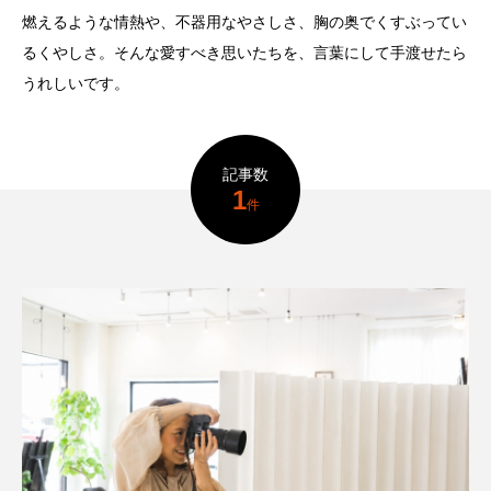
たラーメン店が暖簾を
わり続ける。
燃えるような情熱や、不器用なやさしさ、胸の奥でくすぶってい
下ろす
T.hori
Natsuk
2026.07.29
2026.07.30
るくやしさ。そんな愛すべき思いたちを、言葉にして手渡せたら
うれしいです。
TAG LIST
タグ一覧
記事数
うどん
ここにあったもの
インタビュー
1
件
ギャラリー
ラーメン
中区
中川区
今池
偏愛
公園
公設市場
北区
千種区
南区
名古屋めし
名東区
商店街
天白区
寺
居酒屋
昭和区
東区
焼き鳥