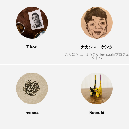
たラーメン店が暖簾を
わり続ける。
下ろす
T.hori
Natsuk
2026.07.29
2026.07.30
TAG LIST
タグ一覧
T.hori
ナカシマ ケンタ
うどん
ここにあったもの
インタビュー
こんにちは。ようこそTewatashiプロジェ
クトへ
ギャラリー
ラーメン
中区
中川区
今池
偏愛
公園
公設市場
北区
千種区
南区
名古屋めし
名東区
商店街
天白区
寺
mossa
Natsuki
居酒屋
昭和区
東区
焼き鳥