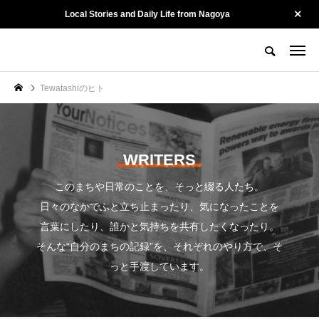
Local Stories and Daily Life from Nagoya
名古屋の街を、そっと記録する。
Tewatashiとは？
Tewatashiのヒト
お問い合わせ
Tewatashiのヒト
CATEGORY
カテゴリー
Culture
Kotonoha
WRITERS
このまちや日常のことを、そっと綴る人たち。
日々のなかでふと立ち止まったり、気になったことを
言葉にしたり、誰かと気持ちを共有したくなったり。
そんな“自分のまちの記録”を、それぞれのやり方で、そ
っと手渡しています。
陽龍 ー 名古屋・黒川
山勝染工・中村剛大さ
で54年。街に愛され
ん ー 守るために、変