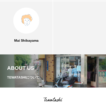
熱田区
球場
瑞穂区
笠寺
純喫茶
緑区
西区
資料館
金山
銭湯
駄菓子屋
Mai Shibayama
ABOUT US
TEWATASHIについて