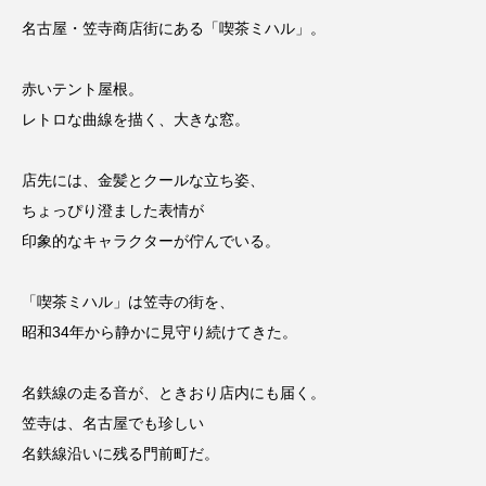
熱田区
球場
瑞穂区
笠寺
名古屋・笠寺商店街にある「喫茶ミハル」。
純喫茶
緑区
西区
資料館
赤いテント屋根。
レトロな曲線を描く、大きな窓。
金山
銭湯
駄菓子屋
店先には、金髪とクールな立ち姿、
ちょっぴり澄ました表情が
印象的なキャラクターが佇んでいる。
「喫茶ミハル」は笠寺の街を、
昭和34年から静かに見守り続けてきた。
名鉄線の走る音が、ときおり店内にも届く。
笠寺は、名古屋でも珍しい
名鉄線沿いに残る門前町だ。