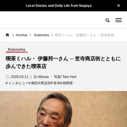
Local Stories and Daily Life from Nagoya
名古屋の街を、そっと記録する。
Tewatashiとは？
Tewatashiのヒト
お問い合わせ
Archive
Kotonoha
喫茶ミハル・ 伊藤邦一さん ─ 笠寺商店街とともに歩んできた喫茶店
CATEGORY
カテゴリー
Kotonoha
喫茶ミハル・ 伊藤邦一さん ─ 笠寺商店街とともに
Culture
Kotonoha
歩んできた喫茶店
2026.03.11 ｜ 文/ Mossa ・ 写真/ Taro Hori
インタビュー
南区
商店街
笠寺
純喫茶
陽龍 ー 名古屋・黒川
山勝染工・中村剛大さ
で54年。街に愛され
ん ー 守るために、変