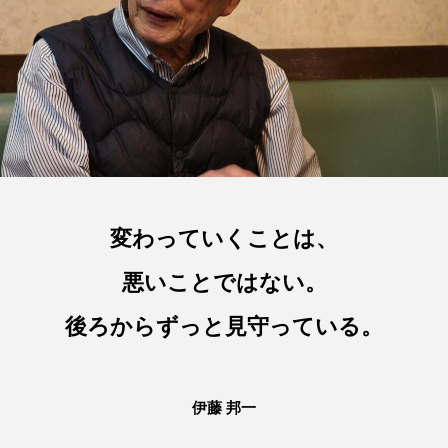
たラーメン店が暖簾を
わり続ける。
下ろす
T.hori
Natsuk
2026.07.30 ｜ 文/ Natsuki ・写真 /
2026.07.29 ｜ 文・写真 / T. Hori
T. Hori
TAG LIST
タグ一覧
うどん
ここにあったもの
インタビュー
ギャラリー
ラーメン
中区
中川区
変わっていくことは、
今池
偏愛
公園
公設市場
悪いことではない。
北区
千種区
南区
名古屋めし
後ろからずっと見守っている。
名東区
商店街
天白区
寺
伊藤 邦一
居酒屋
昭和区
東区
焼き鳥