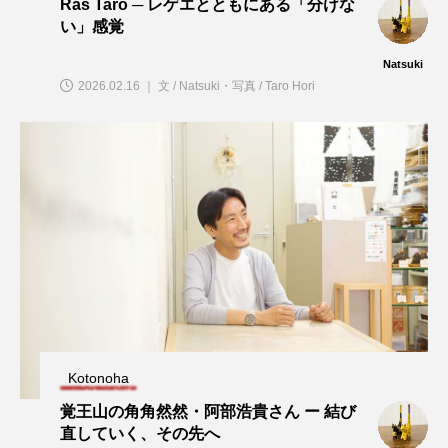
Ras Taro ─ レゲエとともにある「分けな
い」感覚
Natsuki
2026.02.16 ｜ 文 / Natsuki・写真 / Taro Hori
Kotonoha
覚王山の角角然然・阿部浩貴さん ー 結び
直していく、その先へ