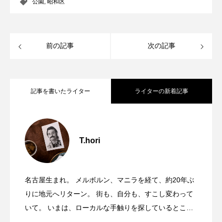
公園
,
昭和区
前の記事
次の記事
記事を書いたライター
ライターの新着記事
陽龍 ー 名古屋・黒川で54年。街に愛され
2026.07.29
T.hori
中川運河・運河の森「水辺で乾杯」
2026.07.19
たラーメン店が暖簾を下ろす
｜ 文・写真 / T.
名古屋生まれ。 メルボルン、マニラを経て、約20年ぶ
昭和区白金に鎮座する巨大な犬の正体
2026.06.22
｜ 文・写真 / T.
りに地元へリターン。 街も、自分も、すこし変わって
Hori
いて。 いまは、ローカルな手触りを探しているとこ
ろ。 Tewatashi Projectでは、個人的で普遍的な地元の