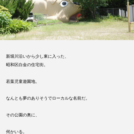
たラーメン店が暖簾を
わり続ける。
下ろす
T.hori
Natsuk
2026.07.30 ｜ 文/ Natsuki ・写真 /
2026.07.29 ｜ 文・写真 / T. Hori
T. Hori
TAG LIST
タグ一覧
うどん
ここにあったもの
インタビュー
新堀川沿いから少し東に入った、
昭和区白金の住宅街。
ギャラリー
ラーメン
中区
中川区
今池
偏愛
公園
公設市場
若葉児童遊園地。
北区
千種区
南区
名古屋めし
なんとも夢のありそうでローカルな名前だ。
名東区
商店街
天白区
寺
その公園の奥に、
居酒屋
昭和区
東区
焼き鳥
何かいる。