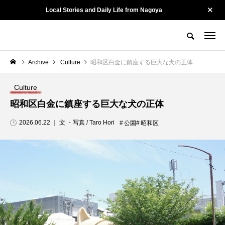
Local Stories and Daily Life from Nagoya
名古屋の街を、そっと記録する。
Tewatashiとは？
Tewatashiのヒト
お問い合わせ
Archive
Culture
昭和区白金に鎮座する巨大な犬の正体
CATEGORY
カテゴリー
Culture
昭和区白金に鎮座する巨大な犬の正体
Culture
Kotonoha
2026.06.22 ｜ 文 ・写真 / Taro Hori
公園
昭和区
陽龍 ー 名古屋・黒川
山勝染工・中村剛大さ
で54年。街に愛され
ん ー 守るために、変