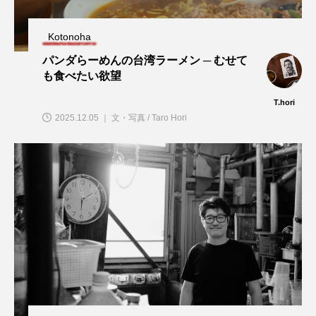
Kotonoha
パンダらーめんの台湾ラーメン ─ むせて
も食べたい欲望
T.hori
2025.12.05 ｜ 文・写真 / Taro Hori