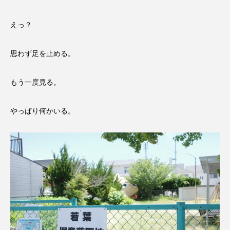
熱田区
球場
瑞穂区
笠寺
えっ？
純喫茶
緑区
西区
資料館
思わず足を止める。
金山
銭湯
駄菓子屋
もう一度見る。
やっぱり何かいる。