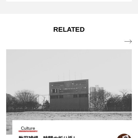
｜ 文 ・写真 /
Hori
日常を、そっと切りとりたいです。
Taro Hori
RELATED

Culture