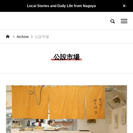
Local Stories and Daily Life from Nagoya
名古屋の街を、そっと記録する。
Tewatashiとは？
Tewatashiのヒト
お問い合わせ
Archive
公設市場
CATEGORY
カテゴリー
公設市場
Culture
Kotonoha
陽龍 ー 名古屋・黒川
山勝染工・中村剛大さ
で54年。街に愛され
ん ー 守るために、変