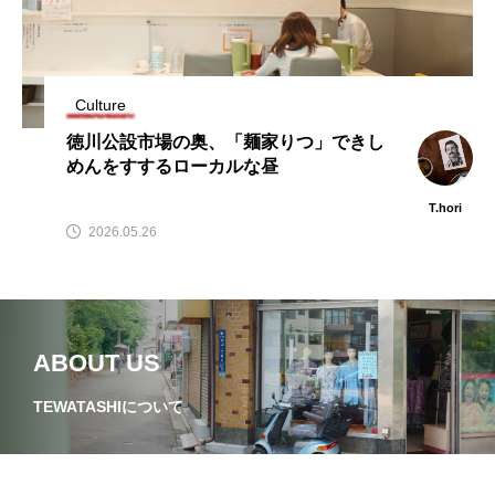
たラーメン店が暖簾を
わり続ける。
下ろす
T.hori
Natsuk
2026.07.29
2026.07.30
Culture
TAG LIST
タグ一覧
徳川公設市場の奥、「麺家りつ」できし
めんをすするローカルな昼
うどん
ここにあったもの
インタビュー
T.hori
2026.05.26
ギャラリー
ラーメン
中区
中川区
今池
偏愛
公園
公設市場
北区
千種区
南区
名古屋めし
ABOUT US
名東区
商店街
天白区
寺
TEWATASHIについて
居酒屋
昭和区
東区
焼き鳥