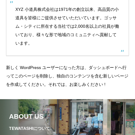
熱田区
球場
瑞穂区
笠寺
XYZ 小道具株式会社は1971年の創立以来、高品質の小
道具を皆様にご提供させていただいています。ゴッサ
純喫茶
緑区
西区
資料館
ム・シティに所在する当社では2,000名以上の社員が働
金山
銭湯
駄菓子屋
いており、様々な形で地域のコミュニティへ貢献して
います。
新しく WordPress ユーザーになった方は、
ダッシュボード
へ行
ってこのページを削除し、独自のコンテンツを含む新しいページ
を作成してください。それでは、お楽しみください !
ABOUT US
TEWATASHIについて