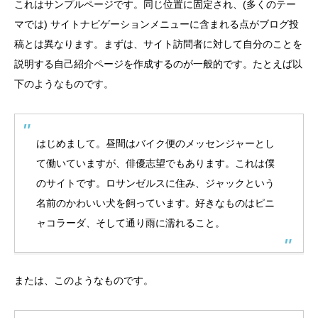
たラーメン店が暖簾を
わり続ける。
これはサンプルページです。同じ位置に固定され、(多くのテー
下ろす
T.hori
Natsuk
マでは) サイトナビゲーションメニューに含まれる点がブログ投
2026.07.29
2026.07.30
稿とは異なります。まずは、サイト訪問者に対して自分のことを
説明する自己紹介ページを作成するのが一般的です。たとえば以
TAG LIST
タグ一覧
下のようなものです。
うどん
ここにあったもの
インタビュー
はじめまして。昼間はバイク便のメッセンジャーとし
ギャラリー
ラーメン
中区
中川区
て働いていますが、俳優志望でもあります。これは僕
のサイトです。ロサンゼルスに住み、ジャックという
今池
偏愛
公園
公設市場
名前のかわいい犬を飼っています。好きなものはピニ
ャコラーダ、そして通り雨に濡れること。
北区
千種区
南区
名古屋めし
名東区
商店街
天白区
寺
または、このようなものです。
居酒屋
昭和区
東区
焼き鳥