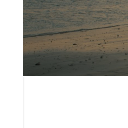
Culture
陽龍 ー 名古屋・黒川で
54年。街に愛されたラ
ーメン店が暖簾を下ろ
す
2026.07.29