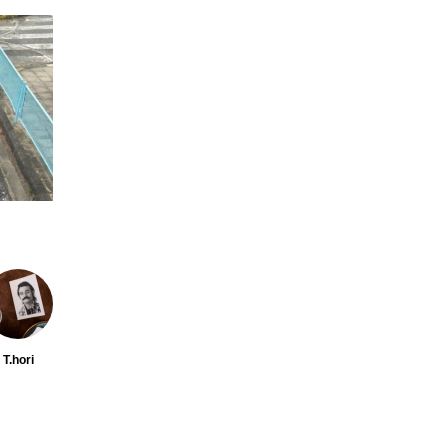
TAG LIST
タグ一覧
インタビュー
ギャラリー
ラーメン
中区
場
北区
千種区
南区
名古屋めし
名東
東区
焼き鳥
熱田区
球場
瑞穂区
金山
銭湯
駄菓子屋
T.hori