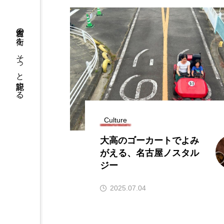
名古屋の街を、そっと記録する。
うどん
ここにあったもの
Culture
偏愛
公園
公設市
大高のゴーカートでよみ
寺
居酒屋
昭和区
がえる、名古屋ノスタル
ジー
緑区
西区
資料館
2025.07.04