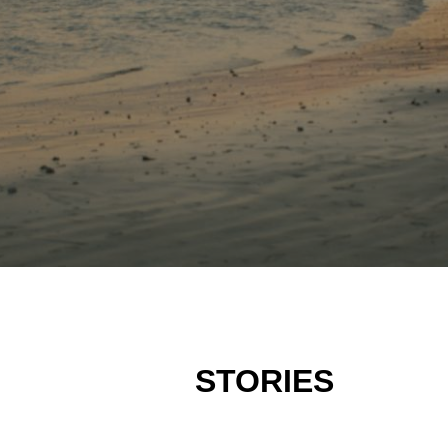
Kotonoha
山勝染工・中村剛大さ
ん ー 守るために、変わ
り続ける。
T.hori
Natsuki
STORIES
2026.07.30