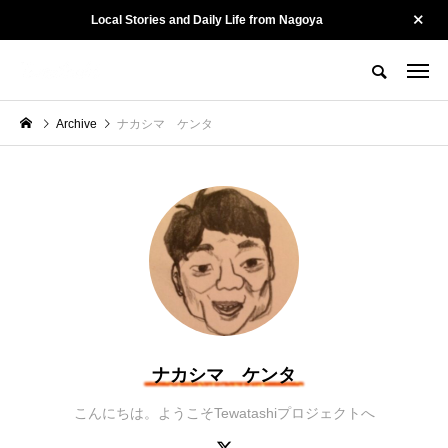
Local Stories and Daily Life from Nagoya
名古屋の街を、そっと記録する。
Tewatashiとは？
Tewatashiのヒト
お問い合わせ
Archive
ナカシマ ケンタ
CATEGORY
カテゴリー
Culture
Kotonoha
ナカシマ ケンタ
陽龍 ー 名古屋・黒川
山勝染工・中村剛大さ
こんにちは。ようこそTewatashiプロジェクトへ
で54年。街に愛され
ん ー 守るために、変