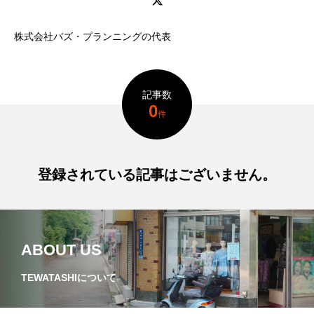
たラーメン店が暖簾を
わり続ける。
下ろす
T.hori
Natsuk
2026.07.29
2026.07.30
株式会社バズ・プランニングの代表
TAG LIST
タグ一覧
記事数
0
件
うどん
ここにあったもの
インタビュー
ギャラリー
ラーメン
中区
中川区
登録されている記事はございません。
今池
偏愛
公園
公設市場
北区
千種区
南区
名古屋めし
ABOUT US
名東区
商店街
天白区
寺
TEWATASHIについて
居酒屋
昭和区
東区
焼き鳥