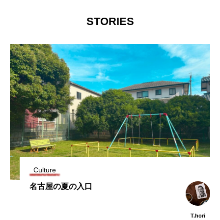
たラーメン店が暖簾を
わり続ける。
下ろす
T.hori
Natsuk
STORIES
2026.07.29
2026.07.30
TAG LIST
タグ一覧
うどん
ここにあったもの
インタビュー
ギャラリー
ラーメン
中区
中川区
今池
偏愛
公園
公設市場
北区
千種区
南区
名古屋めし
Culture
名東区
商店街
天白区
寺
名古屋の夏の入口
居酒屋
昭和区
東区
焼き鳥
T.hori