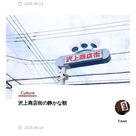
2025.06.23
熱田区
球場
瑞穂区
笠寺
純喫茶
緑区
西区
資料館
金山
銭湯
駄菓子屋
Culture
沢上商店街の静かな朝
T.hori
2025.06.14