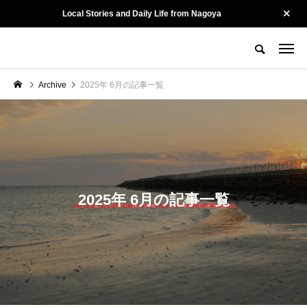
Local Stories and Daily Life from Nagoya
名古屋の街を、そっと記録する。
Tewatashiとは？
Tewatashiのヒト
お問い合わせ
Archive
2025年 6月の記事一覧
CATEGORY
カテゴリー
Culture
Kotonoha
2025年 6月の記事一覧
陽龍 ー 名古屋・黒川
山勝染工・中村剛大さ
で54年。街に愛され
ん ー 守るために、変